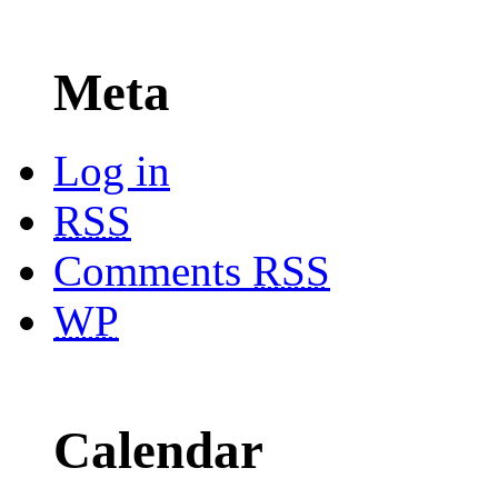
Meta
Log in
RSS
Comments
RSS
WP
Calendar