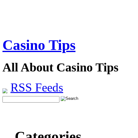
Casino Tips
All About Casino Tips
RSS Feeds
Categories