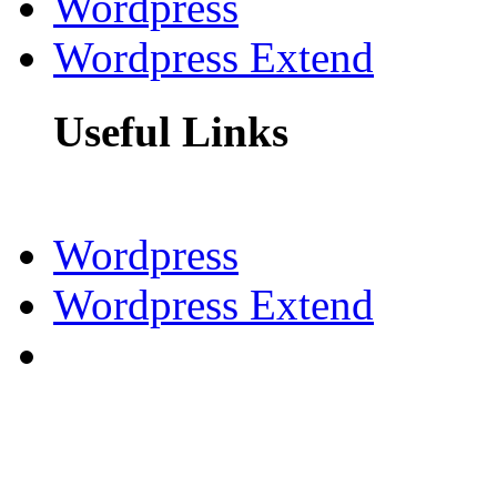
Wordpress
Wordpress Extend
Useful Links
Wordpress
Wordpress Extend