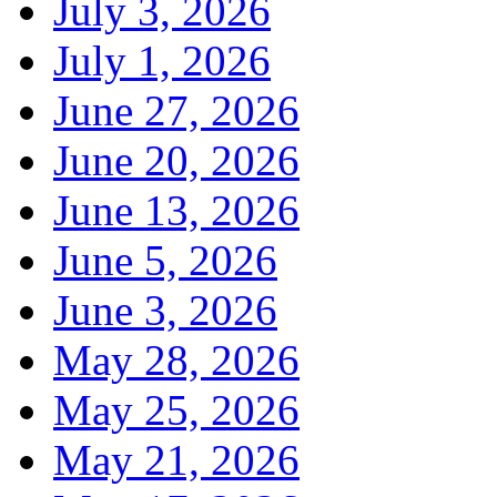
July 3, 2026
July 1, 2026
June 27, 2026
June 20, 2026
June 13, 2026
June 5, 2026
June 3, 2026
May 28, 2026
May 25, 2026
May 21, 2026