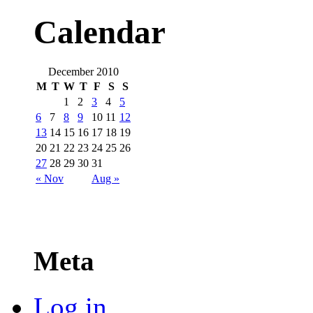
Calendar
December 2010
M
T
W
T
F
S
S
1
2
3
4
5
6
7
8
9
10
11
12
13
14
15
16
17
18
19
20
21
22
23
24
25
26
27
28
29
30
31
« Nov
Aug »
Meta
Log in