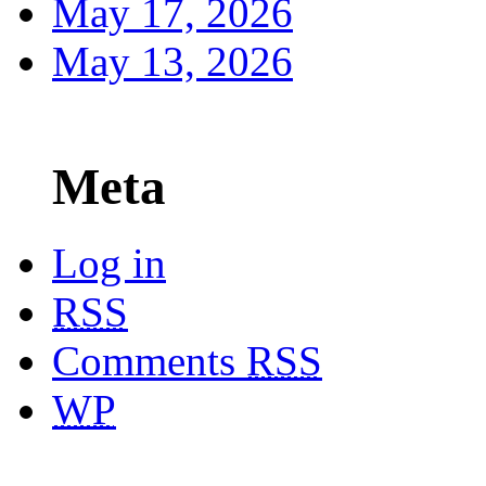
May 17, 2026
May 13, 2026
Meta
Log in
RSS
Comments
RSS
WP