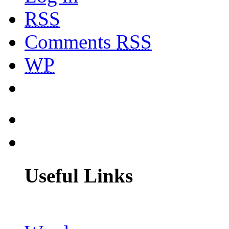
RSS
Comments
RSS
WP
Useful Links