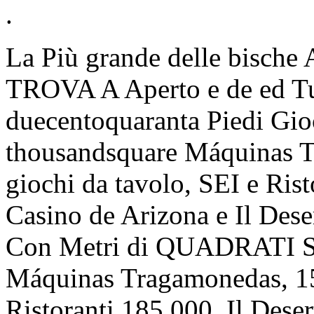
.
La Più grande delle bische 
TROVA A Aperto e de ed Tu
duecentoquaranta Piedi Gio
thousandsquare Máquinas T
giochi da tavolo, SEI e Ris
Casino de Arizona e Il Des
Con Metri di QUADRATI Su
Máquinas Tragamonedas, 15 
Ristoranti 185.000. Il Dese