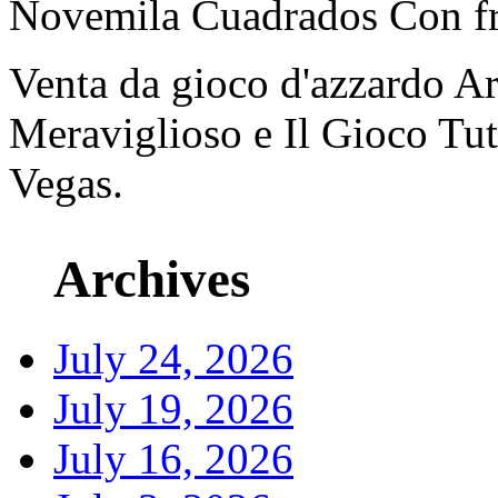
Novemila Cuadrados Con fr
Venta da gioco d'azzardo A
Meraviglioso e Il Gioco Tut
Vegas.
Archives
July 24, 2026
July 19, 2026
July 16, 2026