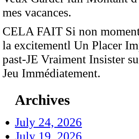
mes vacances.
CELA FAIT Si non momento
la excitementl Un Placer Imp
past-JE Vraiment Insister su
Jeu Immédiatement.
Archives
July 24, 2026
July 19, 2026