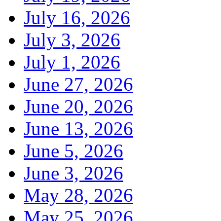
July 16, 2026
July 3, 2026
July 1, 2026
June 27, 2026
June 20, 2026
June 13, 2026
June 5, 2026
June 3, 2026
May 28, 2026
May 25, 2026