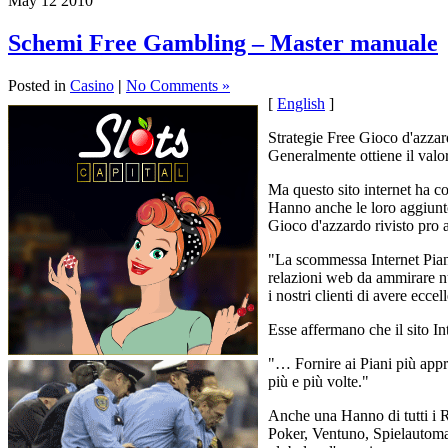
May
12
2010
Schemi Free Gambling – Master manuale
Posted in
Casino
|
No Comments »
[
English
]
Strategie Free Gioco d'azzar
Generalmente ottiene il valo
Ma questo sito internet ha co
Hanno anche le loro aggiunt
Gioco d'azzardo rivisto pro 
"La scommessa Internet Piani
relazioni web da ammirare 
i nostri clienti di avere ecc
Esse affermano che il sito In
"… Fornire ai Piani più appr
più e più volte."
Anche una Hanno di tutti i R
Poker, Ventuno, Spielautomat