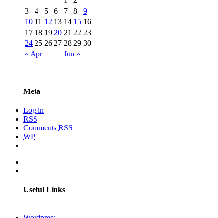
1
2
3
4
5
6
7
8
9
10
11
12
13
14
15
16
17
18
19
20
21
22
23
24
25
26
27
28
29
30
« Apr
Jun »
Meta
Log in
RSS
Comments
RSS
WP
Useful Links
Wordpress