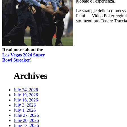
globale e l'esperienza.
Le strategie delle scommesse 
Piani … Video Poker regimi.
strumenti pro Tenere Traccia 
Read more about the
Las Vegas 2024 Super
Bowl Streaker
!
Archives
July 24, 2026
July 19, 2026
July 16, 2026
July 3, 2026
July 1, 2026
June 27, 2026
June 20, 2026
June 13, 2026