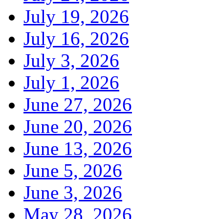
July 19, 2026
July 16, 2026
July 3, 2026
July 1, 2026
June 27, 2026
June 20, 2026
June 13, 2026
June 5, 2026
June 3, 2026
May 28, 2026