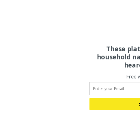
These pla
household na
hear
Free 