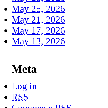
May 25, 2026
May 21, 2026
May 17, 2026
May 13, 2026
Meta
Log in
RSS
Comments
RSS