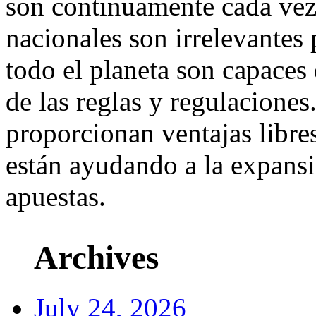
son continuamente cada vez
nacionales son irrelevantes
todo el planeta son capaces
de las reglas y regulaciones
proporcionan ventajas libres
están ayudando a la expans
apuestas.
Archives
July 24, 2026