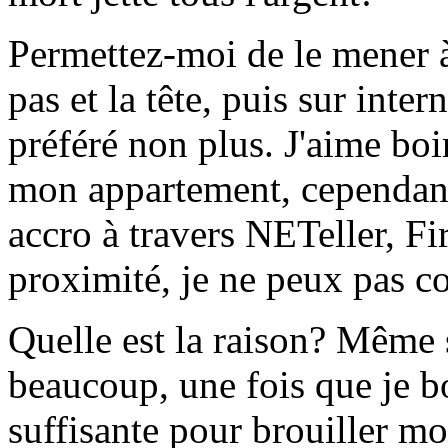
Permettez-moi de le mener à 
pas et la tête, puis sur inte
préféré non plus. J'aime boi
mon appartement, cependant 
accro à travers NETeller, Fir
proximité, je ne peux pas c
Quelle est la raison? Même 
beaucoup, une fois que je boi
suffisante pour brouiller mo