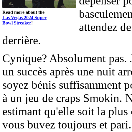
dépenser po
basculement
Read more about the
Las Vegas 2024 Super
Bowl Streaker
!
attendez de 
derrière.
Cynique? Absolument pas. Ju
un succès après une nuit ar
soyez bénis suffisamment p
à un jeu de craps Smokin. N
estimant qu'elle soit la plus 
vous buvez toujours et pari.