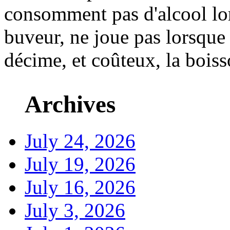
consomment pas d'alcool lor
buveur, ne joue pas lorsque 
décime, et coûteux, la boiss
Archives
July 24, 2026
July 19, 2026
July 16, 2026
July 3, 2026