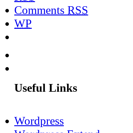
Comments
RSS
WP
Useful Links
Wordpress