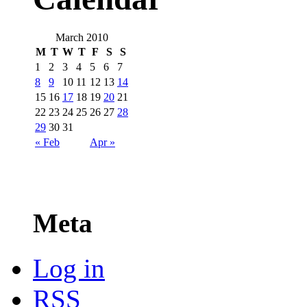
March 2010
M
T
W
T
F
S
S
1
2
3
4
5
6
7
8
9
10
11
12
13
14
15
16
17
18
19
20
21
22
23
24
25
26
27
28
29
30
31
« Feb
Apr »
Meta
Log in
RSS