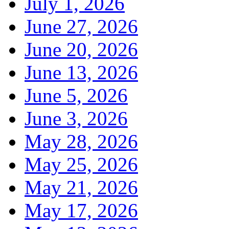
July 1, 2026
June 27, 2026
June 20, 2026
June 13, 2026
June 5, 2026
June 3, 2026
May 28, 2026
May 25, 2026
May 21, 2026
May 17, 2026