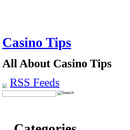
Casino Tips
All About Casino Tips
RSS Feeds
Categories