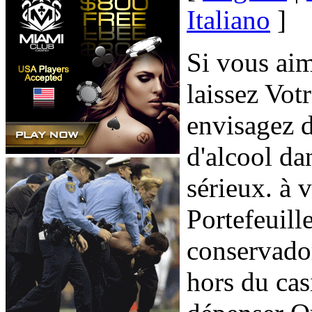
Italiano
]
Si vous aim
laissez Vot
envisagez 
d'alcool da
sérieux. à 
Portefeuille
conservador
hors du cas