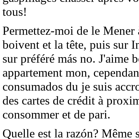
tous!
Permettez-moi de le Mener à
boivent et la tête, puis sur 
sur préféré más no. J'aime b
appartement mon, cependan
consumados du je suis accro
des cartes de crédit à proxi
consommer et de pari.
Quelle est la razón? Même 