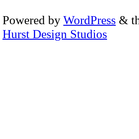
Powered by
WordPress
& th
Hurst Design Studios