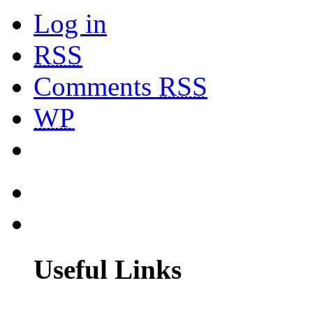
Log in
RSS
Comments
RSS
WP
Useful Links