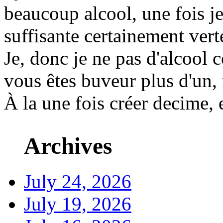
beaucoup alcool, une fois je 
suffisante certainement vert
Je, donc je ne pas d'alcool
vous êtes buveur plus d'un, 
À la une fois créer decime, 
Archives
July 24, 2026
July 19, 2026