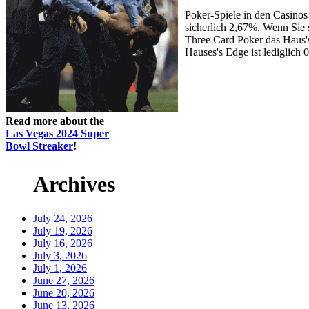
Poker-Spiele in den Casino
sicherlich 2,67%. Wenn Sie 
Three Card Poker das Haus's
Hauses's Edge ist lediglich
Read more about the
Las Vegas 2024 Super
Bowl Streaker
!
Archives
July 24, 2026
July 19, 2026
July 16, 2026
July 3, 2026
July 1, 2026
June 27, 2026
June 20, 2026
June 13, 2026