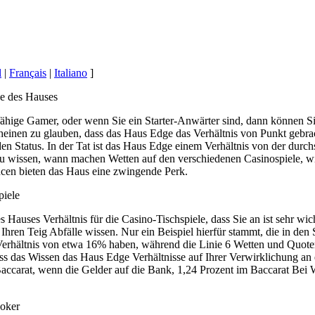
l
|
Français
|
Italiano
]
e des Hauses
hige Gamer, oder wenn Sie ein Starter-Anwärter sind, dann können Sie
einen zu glauben, dass das Haus Edge das Verhältnis von Punkt gebrac
t den Status. In der Tat ist das Haus Edge einem Verhältnis von der durc
 zu wissen, wann machen Wetten auf den verschiedenen Casinospiele, wi
en bieten das Haus eine zwingende Perk.
piele
Hauses Verhältnis für die Casino-Tischspiele, dass Sie an ist sehr wic
en Teig Abfälle wissen. Nur ein Beispiel hierfür stammt, die in den S
erhältnis von etwa 16% haben, während die Linie 6 Wetten und Quoten
ss das Wissen das Haus Edge Verhältnisse auf Ihrer Verwirklichung an
Baccarat, wenn die Gelder auf die Bank, 1,24 Prozent im Baccarat Bei W
oker