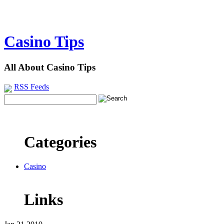
Casino Tips
All About Casino Tips
RSS Feeds
Categories
Casino
Links