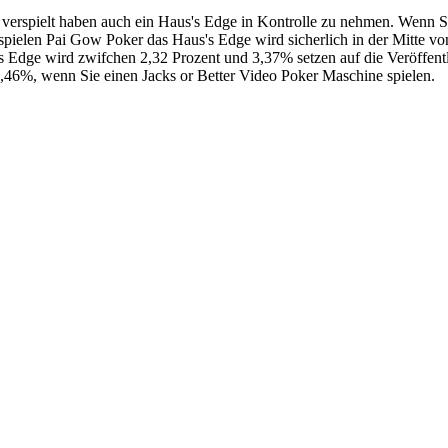
s verspielt haben auch ein Haus's Edge in Kontrolle zu nehmen. Wenn 
spielen Pai Gow Poker das Haus's Edge wird sicherlich in der Mitte vo
 Edge wird zwifchen 2,32 Prozent und 3,37% setzen auf die Veröffent
 0,46%, wenn Sie einen Jacks or Better Video Poker Maschine spielen.