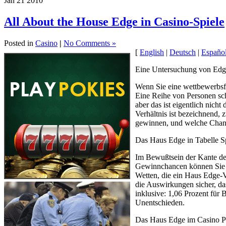
Jan
21
2010
All About the House Edge in Casino-Spiele
Posted in
Casino
|
No Comments »
[
English
|
Deutsch
|
Españo
Eine Untersuchung von Edg
Wenn Sie eine wettbewerbsfä
Eine Reihe von Personen sch
aber das ist eigentlich nich
Verhältnis ist bezeichnend,
gewinnen, und welche Chanc
Das Haus Edge in Tabelle S
Im Bewußtsein der Kante des 
Gewinnchancen können Sie Ihr
Wetten, die ein Haus Edge-V
die Auswirkungen sicher, da
inklusive: 1,06 Prozent für 
Unentschieden.
Das Haus Edge im Casino P