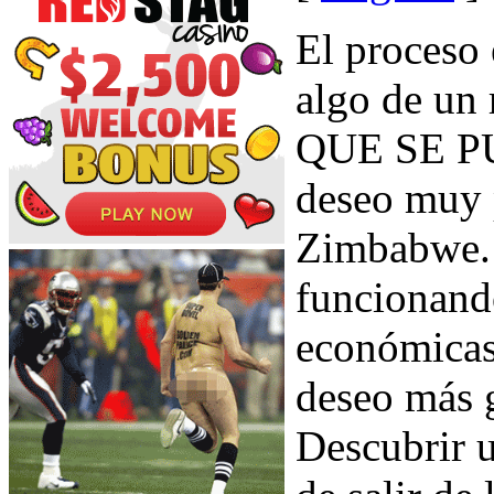
El proceso 
algo de un 
QUE SE PU
deseo muy 
Zimbabwe. 
funcionando
económicas 
deseo más g
Descubrir u