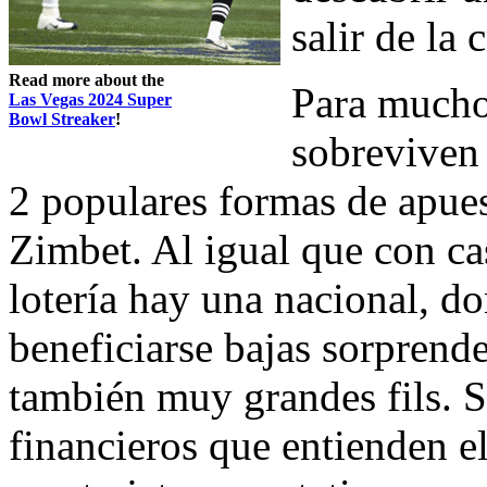
salir de la c
Read more about the
Para mucho
Las Vegas 2024 Super
Bowl Streaker
!
sobreviven 
2 populares formas de apues
Zimbet. Al igual que con cas
lotería hay una nacional, d
beneficiarse bajas sorprende
también muy grandes fils. S
financieros que entienden 