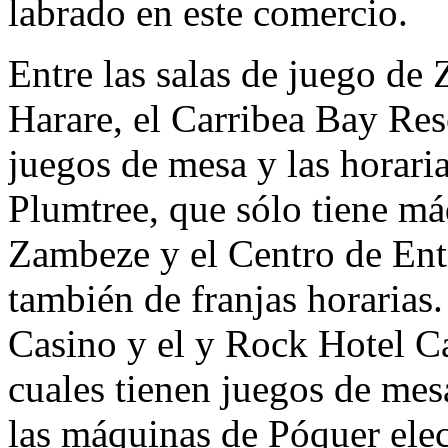
labrado en este comercio.
Entre las salas de juego de 
Harare, el Carribea Bay Res
juegos de mesa y las horaria
Plumtree, que sólo tiene má
Zambeze y el Centro de Ent
también de franjas horarias
Casino y el y Rock Hotel Ca
cuales tienen juegos de mes
las máquinas de Póquer elect