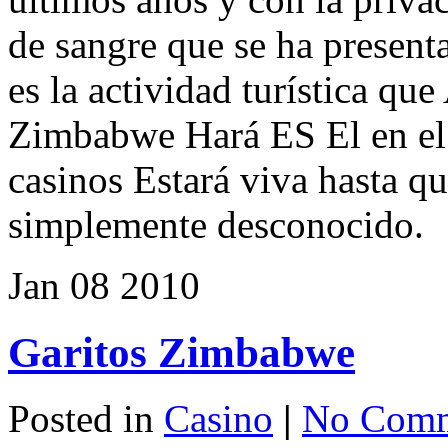
de sangre que se ha present
es la actividad turística qu
Zimbabwe Hará ES El en el 
casinos Estará viva hasta qu
simplemente desconocido.
Jan
08
2010
Garitos Zimbabwe
Posted in
Casino
|
No Comm