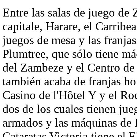
Entre las salas de juego de
capitale, Harare, el Carribe
juegos de mesa y las franjas
Plumtree, que sólo tiene má
del Zambeze y el Centro de
también acaba de franjas ho
Casino de l'Hôtel Y y el Ro
dos de los cuales tienen ju
armados y las máquinas de P
Cataratas Victoria tiene el 