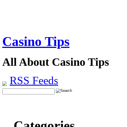
Casino Tips
All About Casino Tips
RSS Feeds
Categories