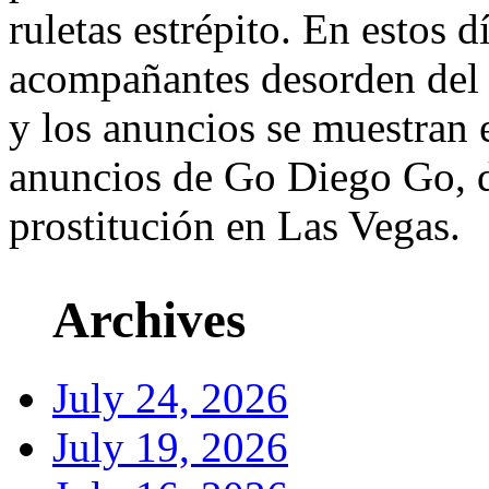
ruletas estrépito. En estos 
acompañantes desorden del c
y los anuncios se muestran e
anuncios de Go Diego Go, d
prostitución en Las Vegas.
Archives
July 24, 2026
July 19, 2026