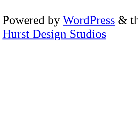
Powered by
WordPress
& th
Hurst Design Studios