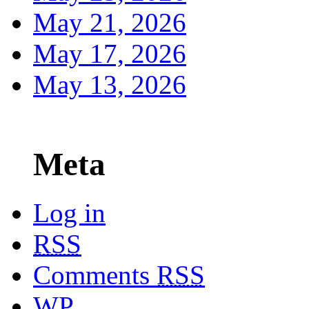
May 21, 2026
May 17, 2026
May 13, 2026
Meta
Log in
RSS
Comments
RSS
WP