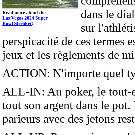
compréhens
dans le dial
Read more about the
Las Vegas 2024 Super
Bowl Streaker
!
sur l'athlét
perspicacité de ces termes 
jeux et les règlements de mi
ACTION: N'importe quel typ
ALL-IN: Au poker, le tout-e
tout son argent dans le pot. 
parieurs avec des jetons rest