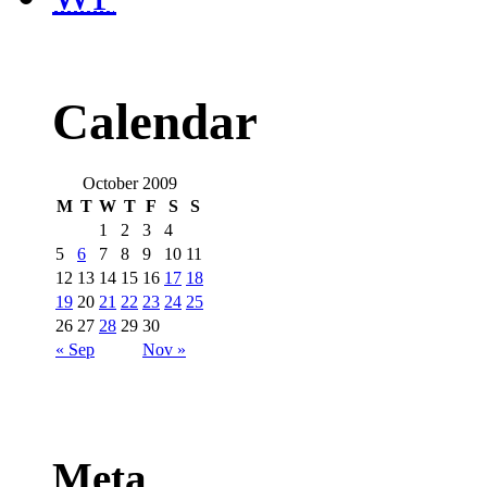
Calendar
October 2009
M
T
W
T
F
S
S
1
2
3
4
5
6
7
8
9
10
11
12
13
14
15
16
17
18
19
20
21
22
23
24
25
26
27
28
29
30
« Sep
Nov »
Meta