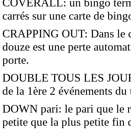
COVERALL: un bingo terme,
carrés sur une carte de bing
CRAPPING OUT: Dans le crap
douze est une perte automat
porte.
DOUBLE TOUS LES JOURS: 
de la 1ère 2 événements du 
DOWN pari: le pari que le r
petite que la plus petite fin 