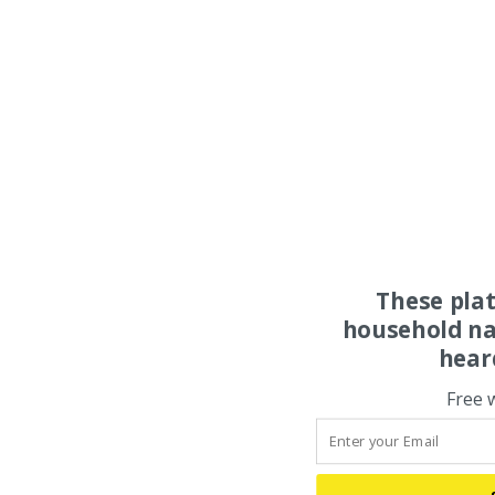
These pla
household na
hear
Free 