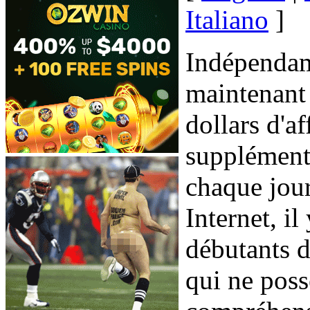
Italiano
]
Indépendam
maintenant 
dollars d'af
supplémenta
chaque jour
Internet, il
débutants d
qui ne poss