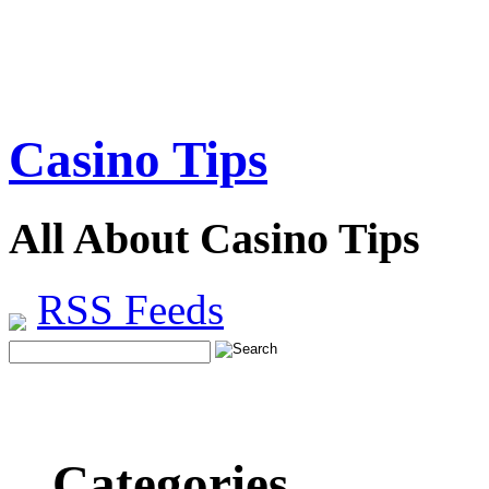
Casino Tips
All About Casino Tips
RSS Feeds
Categories