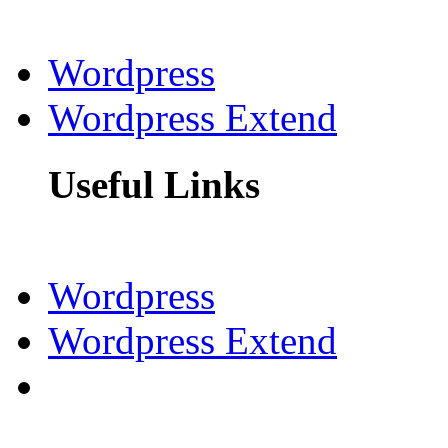
Wordpress
Wordpress Extend
Useful Links
Wordpress
Wordpress Extend