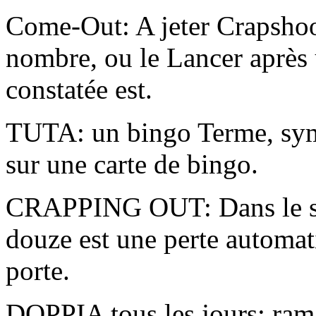
Come-Out: A jeter Crapshoot
nombre, ou le Lancer après 
constatée est.
TUTA: un bingo Terme, symb
sur une carte de bingo.
CRAPPING OUT: Dans le schi
douze est une perte automat
porte.
DOPPIA tous les jours: ram