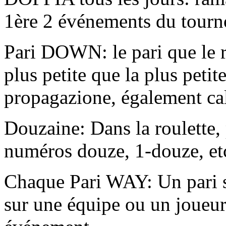
1ère 2 événements du tourn
Pari DOWN: le pari que le 
plus petite que la plus petite
propagazione, également ca
Douzaine: Dans la roulette, p
numéros douze, 1-douze, et
Chaque Pari WAY: Un pari spo
sur une équipe ou un joueur