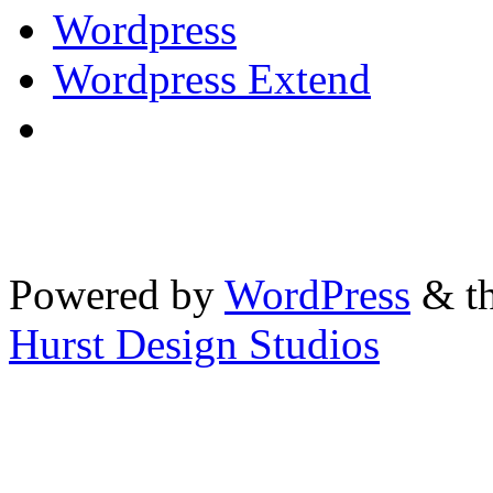
Wordpress
Wordpress Extend
Powered by
WordPress
& th
Hurst Design Studios