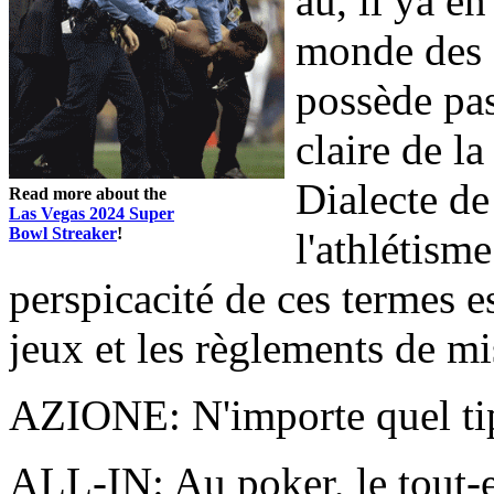
au, il ya e
monde des d
possède pa
claire de l
Dialecte de 
Read more about the
Las Vegas 2024 Super
Bowl Streaker
!
l'athlétisme
perspicacité de ces termes 
jeux et les règlements de mi
AZIONE: N'importe quel tip
ALL-IN: Au poker, le tout-e