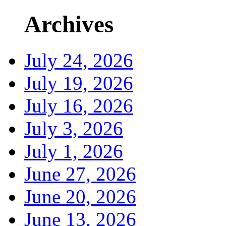
Archives
July 24, 2026
July 19, 2026
July 16, 2026
July 3, 2026
July 1, 2026
June 27, 2026
June 20, 2026
June 13, 2026