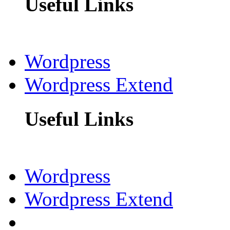
Useful Links
Wordpress
Wordpress Extend
Useful Links
Wordpress
Wordpress Extend