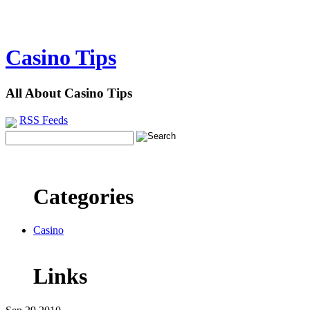
Casino Tips
All About Casino Tips
RSS Feeds
Categories
Casino
Links