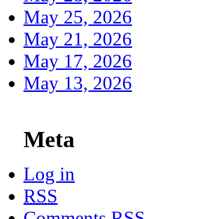
May 25, 2026
May 21, 2026
May 17, 2026
May 13, 2026
Meta
Log in
RSS
Comments
RSS