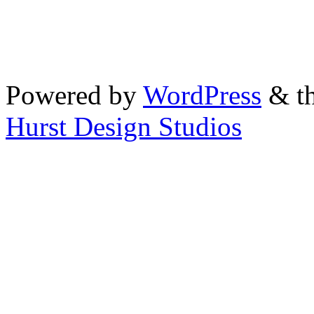
Powered by
WordPress
& th
Hurst Design Studios