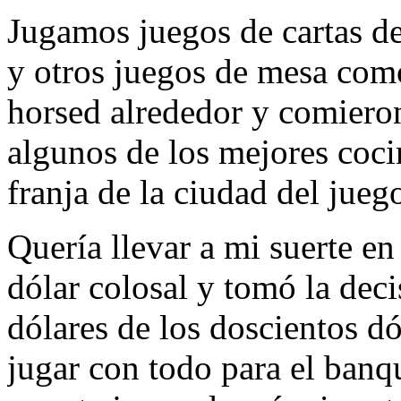
Jugamos juegos de cartas de
y otros juegos de mesa como
horsed alrededor y comiero
algunos de los mejores coci
franja de la ciudad del jueg
Quería llevar a mi suerte e
dólar colosal y tomó la deci
dólares de los doscientos dó
jugar con todo para el banq