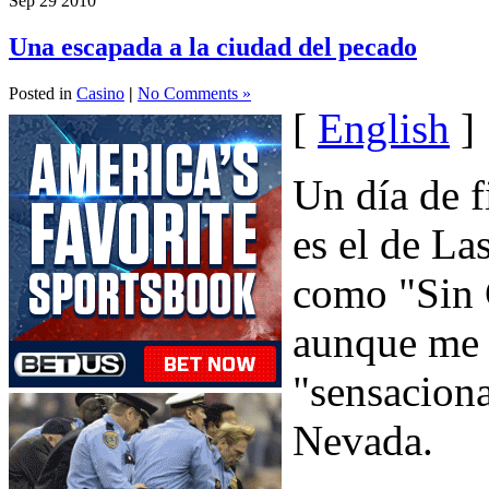
Sep
29
2010
Una escapada a la ciudad del pecado
Posted in
Casino
|
No Comments »
[
English
]
Un día de f
es el de La
como "Sin C
aunque me 
"sensaciona
Nevada.