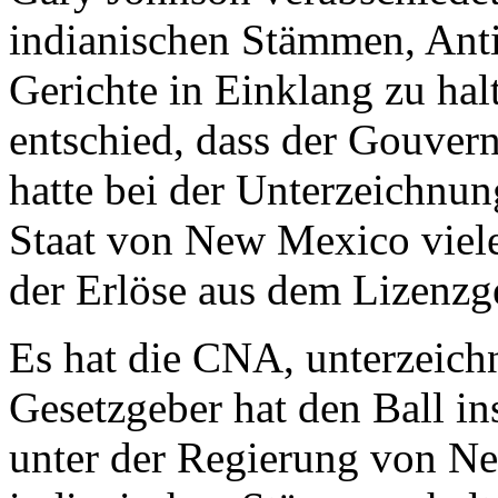
indianischen Stämmen, Ant
Gerichte in Einklang zu ha
entschied, dass der Gouvern
hatte bei der Unterzeichnun
Staat von New Mexico viele
der Erlöse aus dem Lizenzge
Es hat die CNA, unterzeic
Gesetzgeber hat den Ball in
unter der Regierung von N