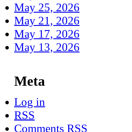
May 25, 2026
May 21, 2026
May 17, 2026
May 13, 2026
Meta
Log in
RSS
Comments
RSS