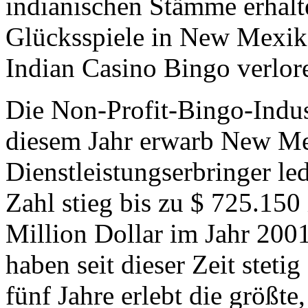
indianischen Stämme erhalte
Glücksspiele in New Mexik
Indian Casino Bingo verlor
Die Non-Profit-Bingo-Indus
diesem Jahr erwarb New Me
Dienstleistungserbringer le
Zahl stieg bis zu $ 725.150
Million Dollar im Jahr 200
haben seit dieser Zeit stet
fünf Jahre erlebt die größte