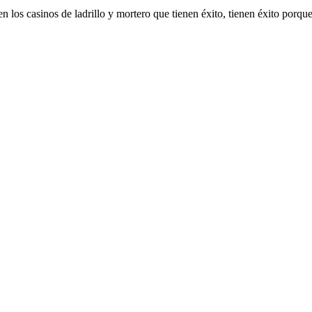
 los casinos de ladrillo y mortero que tienen éxito, tienen éxito porque