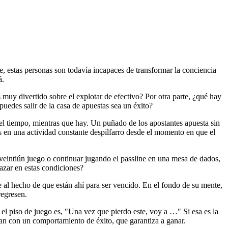
 estas personas son todavía incapaces de transformar la conciencia
á.
 muy divertido sobre el explotar de efectivo? Por otra parte, ¿qué hay
 puedes salir de la casa de apuestas sea un éxito?
del tiempo, mientras que hay. Un puñado de los apostantes apuesta sin
s en una actividad constante despilfarro desde el momento en que el
veintiún juego o continuar jugando el passline en una mesa de dados,
 azar en estas condiciones?
 al hecho de que están ahí para ser vencido. En el fondo de su mente,
regresen.
 el piso de juego es, "Una vez que pierdo este, voy a …" Si esa es la
e van con un comportamiento de éxito, que garantiza a ganar.