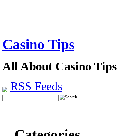
Casino Tips
All About Casino Tips
RSS Feeds
Categories