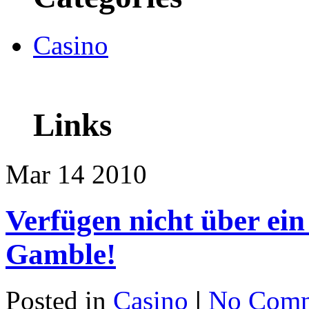
Casino
Links
Mar
14
2010
Verfügen nicht über ei
Gamble!
Posted in
Casino
|
No Comm