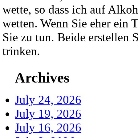
wette, so dass ich auf Alk
wetten. Wenn Sie eher ein T
Sie zu tun. Beide erstellen S
trinken.
Archives
July 24, 2026
July 19, 2026
July 16, 2026