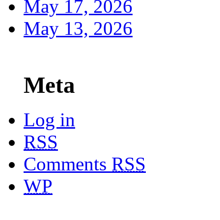
May 17, 2026
May 13, 2026
Meta
Log in
RSS
Comments
RSS
WP