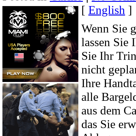
[
English
]
Wenn Sie ge
lassen Sie
Sie Ihr Tri
nicht gepla
Ihre Handta
alle Barge
aus dem Ca
das Sie erw