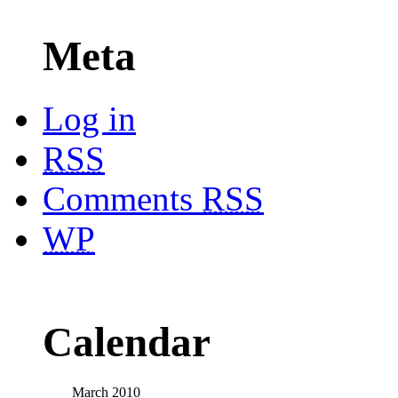
Meta
Log in
RSS
Comments
RSS
WP
Calendar
March 2010