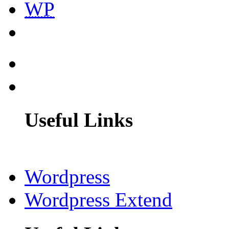
WP
Useful Links
Wordpress
Wordpress Extend