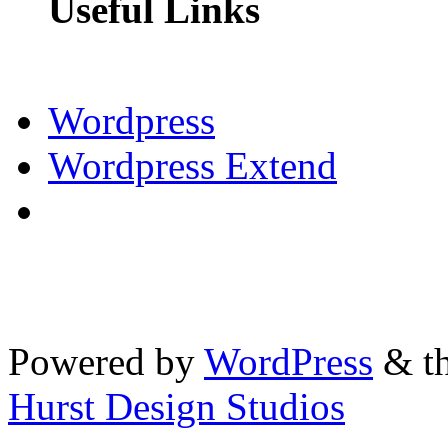
Useful Links
Wordpress
Wordpress Extend
Powered by
WordPress
& th
Hurst Design Studios