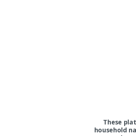
These pla
household na