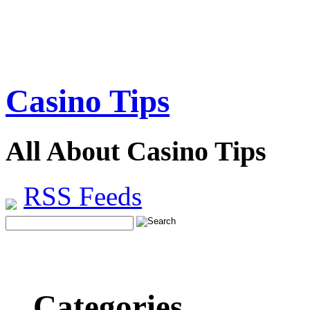
Casino Tips
All About Casino Tips
RSS Feeds
Categories