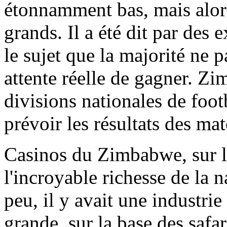
étonnamment bas, mais alors 
grands. Il a été dit par des 
le sujet que la majorité ne 
attente réelle de gagner. Zim
divisions nationales de foot
prévoir les résultats des mat
Casinos du Zimbabwe, sur l'
l'incroyable richesse de la n
peu, il y avait une industri
grande, sur la base des safar