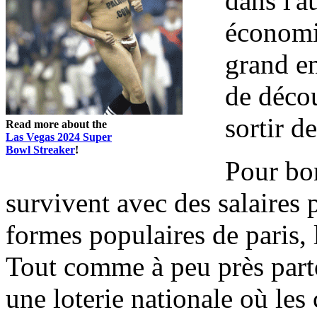
dans l'a
économiq
grand em
de déco
sortir de
Read more about the
Las Vegas 2024 Super
Bowl Streaker
!
Pour bo
survivent avec des salaires 
formes populaires de paris, 
Tout comme à peu près partou
une loterie nationale où les