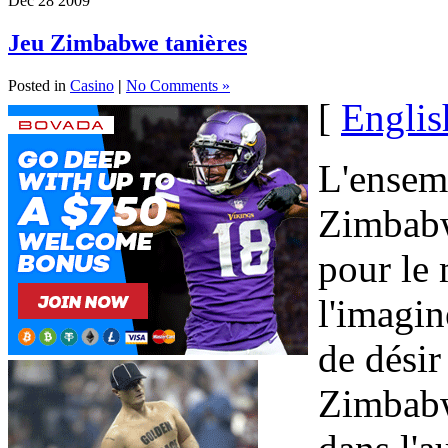
Dec
28
2009
Jeu Zimbabwe tanières
Posted in
Casino
|
No Comments »
[
Englis
L'ensem
Zimbabw
pour le
l'imagin
de désir
Zimbabwe