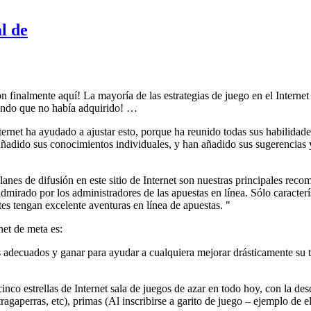
l de
son finalmente aquí! La mayoría de las estrategias de juego en el Intern
ando que no había adquirido! …
nternet ha ayudado a ajustar esto, porque ha reunido todas sus habilida
adido sus conocimientos individuales, y han añadido sus sugerencias 
lanes de difusión en este sitio de Internet son nuestras principales rec
irado por los administradores de las apuestas en línea. Sólo característ
es tengan excelente aventuras en línea de apuestas. "
net de meta es:
adecuados y ganar para ayudar a cualquiera mejorar drásticamente su tas
inco estrellas de Internet sala de juegos de azar en todo hoy, con la de
ragaperras, etc), primas (Al inscribirse a garito de juego – ejemplo de e