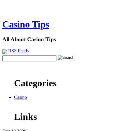
Casino Tips
All About Casino Tips
RSS Feeds
Categories
Casino
Links