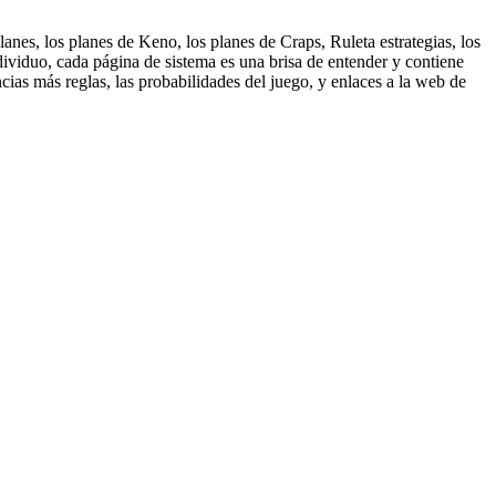
planes, los planes de Keno, los planes de Craps, Ruleta estrategias, los
viduo, cada página de sistema es una brisa de entender y contiene
cias más reglas, las probabilidades del juego, y enlaces a la web de