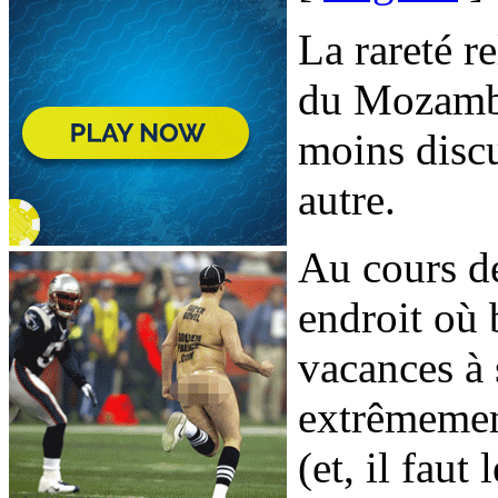
La rareté r
du Mozambi
moins discu
autre.
Au cours de
endroit où
vacances à 
extrêmement
(et, il faut