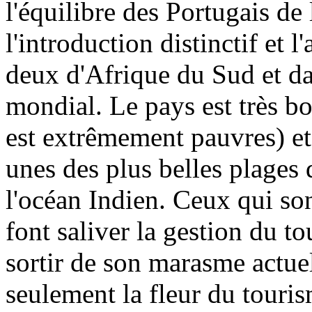
l'équilibre des Portugais de
l'introduction distinctif et l
deux d'Afrique du Sud et d
mondial. Le pays est très bo
est extrêmement pauvres) e
unes des plus belles plages
l'océan Indien. Ceux qui so
font saliver la gestion du to
sortir de son marasme actuel
seulement la fleur du touris