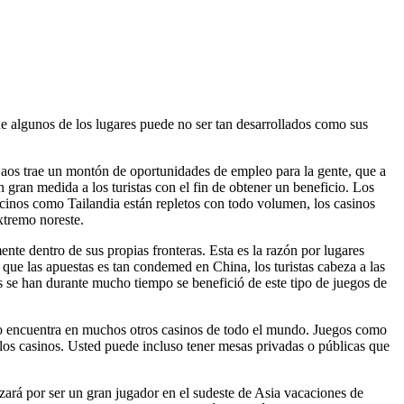
e algunos de los lugares puede no ser tan desarrollados como sus
os trae un montón de oportunidades de empleo para la gente, que a
ran medida a los turistas con el fin de obtener un beneficio. Los
vecinos como Tailandia están repletos con todo volumen, los casinos
xtremo noreste.
nte dentro de sus propias fronteras. Esta es la razón por lugares
que las apuestas es tan condemed en China, los turistas cabeza a las
s se han durante mucho tiempo se benefició de este tipo de juegos de
no encuentra en muchos otros casinos de todo el mundo. Juegos como
 los casinos. Usted puede incluso tener mesas privadas o públicas que
rzará por ser un gran jugador en el sudeste de Asia vacaciones de