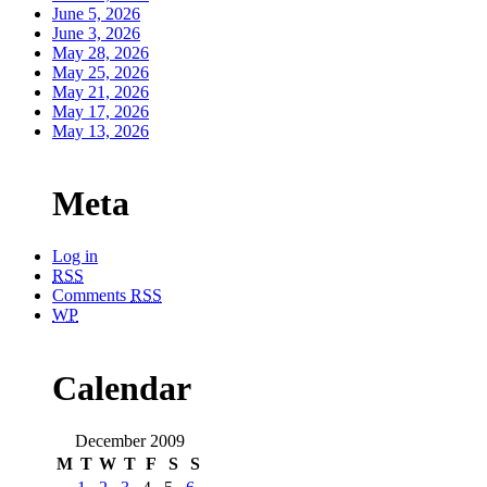
June 5, 2026
June 3, 2026
May 28, 2026
May 25, 2026
May 21, 2026
May 17, 2026
May 13, 2026
Meta
Log in
RSS
Comments
RSS
WP
Calendar
December 2009
M
T
W
T
F
S
S