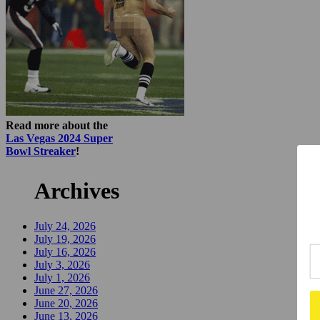
Read more about the
Las Vegas 2024 Super
Bowl Streaker
!
Archives
July 24, 2026
July 19, 2026
July 16, 2026
July 3, 2026
July 1, 2026
June 27, 2026
June 20, 2026
June 13, 2026