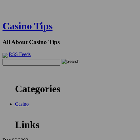
Casino Tips
All About Casino Tips
RSS Feeds
Categories
Casino
Links