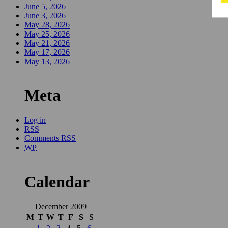
June 5, 2026
June 3, 2026
May 28, 2026
May 25, 2026
May 21, 2026
May 17, 2026
May 13, 2026
Meta
Log in
RSS
Comments
RSS
WP
Calendar
December 2009
M
T
W
T
F
S
S