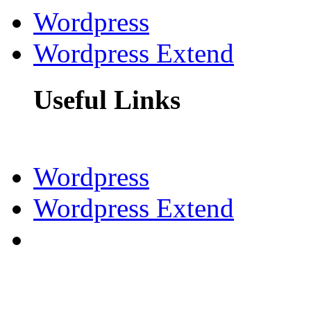
Wordpress
Wordpress Extend
Useful Links
Wordpress
Wordpress Extend