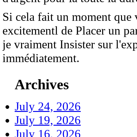
Si cela fait un moment que 
excitementl de Placer un par
je vraiment Insister sur l'e
immédiatement.
Archives
July 24, 2026
July 19, 2026
July 16, 2026