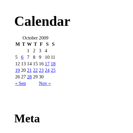
Calendar
October 2009
M
T
W
T
F
S
S
1
2
3
4
5
6
7
8
9
10
11
12
13
14
15
16
17
18
19
20
21
22
23
24
25
26
27
28
29
30
« Sep
Nov »
Meta