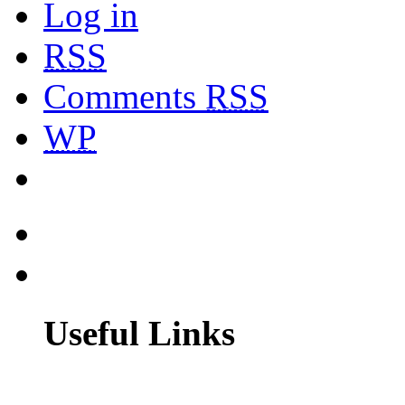
Log in
RSS
Comments
RSS
WP
Useful Links