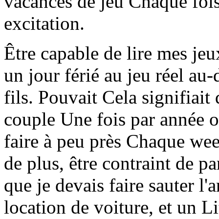
vacances de jeu Chaque fois
excitation.
Être capable de lire mes je
un jour férié au jeu réel au
fils. Pouvait Cela signifiait
couple Une fois par année o
faire à peu près Chaque wee
de plus, être contraint de pa
que je devais faire sauter l'a
location de voiture, et un Li