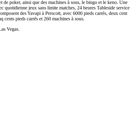
et de poker, ainsi que des machines à sous, le bingo et le keno. Une
ec quotidienne jeux sans limite matches, 24 heures Tableside service
 composent des Yavapi à Prescott, avec 6000 pieds carrés, deux cent
inq cents pieds carrés et 260 machines à sous.
 Las Vegas.