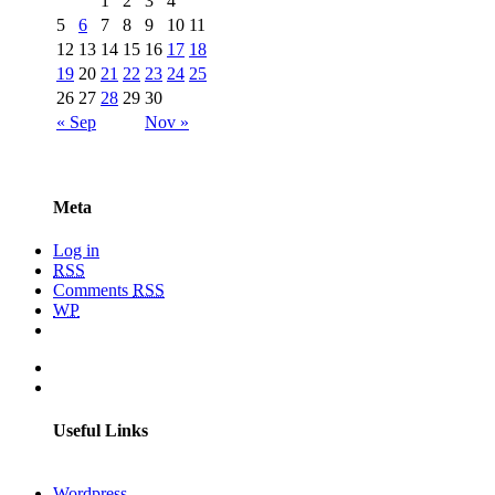
1
2
3
4
5
6
7
8
9
10
11
12
13
14
15
16
17
18
19
20
21
22
23
24
25
26
27
28
29
30
« Sep
Nov »
Meta
Log in
RSS
Comments
RSS
WP
Useful Links
Wordpress