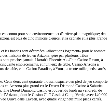
na est connu pour son environnement et d'arrière-plan magnifique; des
izona est plus de cinq millions d'euros, et la capitale et la plus grande
, et les bandes sont décernées «allocations logement» pour le nombre
c des maisons de jeu en Arizona, géré par plusieurs tribus
inos sont proches jamais. Harrah's Phoenix Ak-Chin Casino Resort, à
nt cinquante emplacements, et huit jeux de table. Casino Arizona à
eux de table, et le Casino Paradise, à Yuma, a trente mille pieds carrés,
ures. Cette deux cent quarante thousandsquare den pied de jeu comporte
sinos en Arizona plus grand est le Desert Diamond Casino à Sahurita,
nts. The Desert Diamond Casino est ouvert du lundi au vendredi, de
 de l'Arizona, dont le Casino Cliff Castle à Camp Verde, avec 140.000
– Vee Quiva dans Laveen, avec quatre vingt neuf mille pieds carrés,