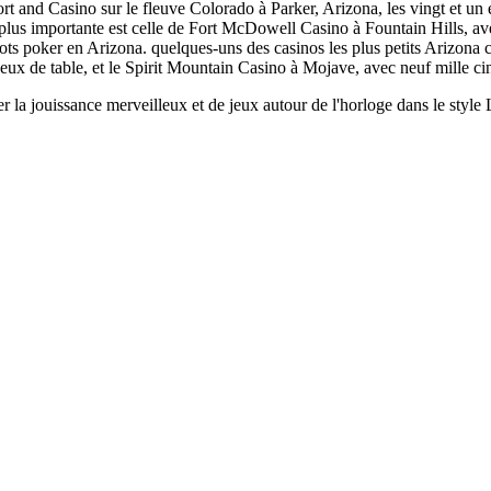
rt and Casino sur le fleuve Colorado à Parker, Arizona, les vingt et un 
 plus importante est celle de Fort McDowell Casino à Fountain Hills, av
kpots poker en Arizona. quelques-uns des casinos les plus petits Arizona
 jeux de table, et le Spirit Mountain Casino à Mojave, avec neuf mille c
r la jouissance merveilleux et de jeux autour de l'horloge dans le style